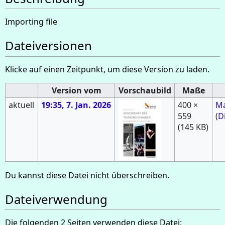
Importing file
Dateiversionen
Klicke auf einen Zeitpunkt, um diese Version zu laden.
Version vom
Vorschaubild
Maße
aktuell
19:35, 7. Jan. 2026
400 ×
Ma
559
(
D
(145 KB)
Du kannst diese Datei nicht überschreiben.
Dateiverwendung
Die folgenden 2 Seiten verwenden diese Datei: