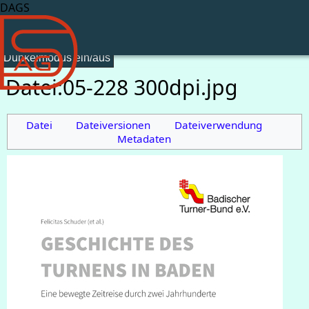
DAGS
Dunkelmodus ein/aus
Datei
:
05-228 300dpi.jpg
Datei
Dateiversionen
Dateiverwendung
Metadaten